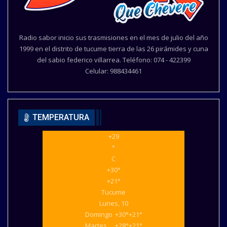
Radio sabor inicio sus trasmisiones en el mes de julio del año
1999 en el distrito de tucume tierra de las 26 pirámides y cuna
del sabio federico villarrea. Teléfono: 074 - 422399
Celular: 988434461
TEMPERATURA
+
29
°
C
+
30°
+
21°
Tucume
Lunes, 10
Domingo
+
30°
+
21°
Martes
+
28°
+
21°